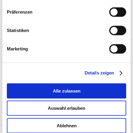
Präferenzen
05.08.2026 |
Vorarlberg Forschung
Statistiken
Überraschender Führungswechsel bei V-Research
Marketing
Details zeigen
04.08.2026 |
Vorarlberg Insolvenzen
Insolvenz von Barfuß-Schuhe-Händler wird zur
Alle zulassen
Millionenpleite
Alle Meldungen & Berichte anzeigen
Auswahl erlauben
NOTIZEN
Ablehnen