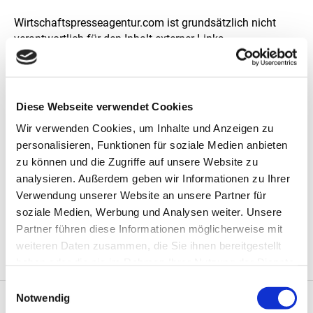
Wirtschaftspresseagentur.com ist grundsätzlich nicht
verantwortlich für den Inhalt externer Links.
Wirtschaftspresseagentur.com ist ein Produkt der BE
Wirtschaftspresse Dienstleistungs GmbH & Co KG,
Gallusstraße 40, A-6900 Bregenz, FB Feldkirch - FN
Diese Webseite verwendet Cookies
308297d. UID: ATU 64055079. Dieses Unternehmen
Wir verwenden Cookies, um Inhalte und Anzeigen zu
befindet sich im Besitz von Mag. Günther Bitschnau. Er ist
personalisieren, Funktionen für soziale Medien anbieten
auch geschäftsführender Alleingesellschafter der
zu können und die Zugriffe auf unsere Website zu
gleichlautenden GmbH.
analysieren. Außerdem geben wir Informationen zu Ihrer
Website:
Verwendung unserer Website an unsere Partner für
agindo interaktives marketing
soziale Medien, Werbung und Analysen weiter. Unsere
www.agindo.at
Partner führen diese Informationen möglicherweise mit
weiteren Daten zusammen, die Sie ihnen bereitgestellt
haben oder die sie im Rahmen Ihrer Nutzung der Dienste
MELDUNGEN & BERICHTE
gesammelt haben.
Einwilligungsauswahl
Notwendig