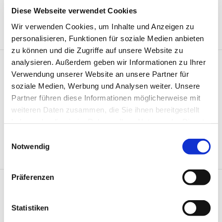
Diese Webseite verwendet Cookies
05.08.2026 |
Vorarlberg Insolvenzen
Dornbirner Stuckateur und Verputzer neuerlich insolvent
Wir verwenden Cookies, um Inhalte und Anzeigen zu
Millionenschweres Sanierungsverfahren über Mustafa Kurt ist
personalisieren, Funktionen für soziale Medien anbieten
gescheitert - Hintergründe offen - jetzt läuft ein Konkursverfahren
zu können und die Zugriffe auf unsere Website zu
analysieren. Außerdem geben wir Informationen zu Ihrer
Verwendung unserer Website an unsere Partner für
soziale Medien, Werbung und Analysen weiter. Unsere
Partner führen diese Informationen möglicherweise mit
weiteren Daten zusammen, die Sie ihnen bereitgestellt
04.08.2026 |
Vorarlberg Förderungen
haben oder die sie im Rahmen Ihrer Nutzung der Dienste
Wirtschafts- und Werbegemeinschaften erhielten Geld
gesammelt haben.
Einwilligungsauswahl
vom Land
Notwendig
Im Vorjahr wurden diverse Organisationen und Initiativen mit
400.000 Euro unterstützt
Präferenzen
Statistiken